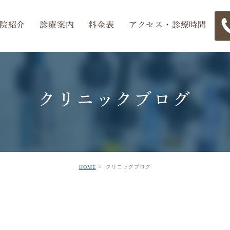
院紹介
診療案内
料金表
アクセス・診療時間
クリニックブログ
小児歯科
歯科医師紹介
審美治療・セラミック
矯正担当医紹介
歯周病治療
医院紹介
アク
歯
入れ歯
ホワイトニング
クリニックブログ
HOME