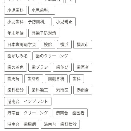
小児歯科
小児歯科，
小児歯科，予防歯科，
小児矯正
年末年始
感染予防対策
日本歯周病学会
検診
横浜
横浜市
歯がしみる
歯のクリーニング
歯の着色
歯ブラシ
歯並び
歯医者
歯周病
歯磨き
歯磨き粉
歯科
歯科検診
歯科矯正
港南区
港南台
港南台 インプラント
港南台 クリーニング
港南台 歯医者
港南台 歯周病
港南台 歯科検診