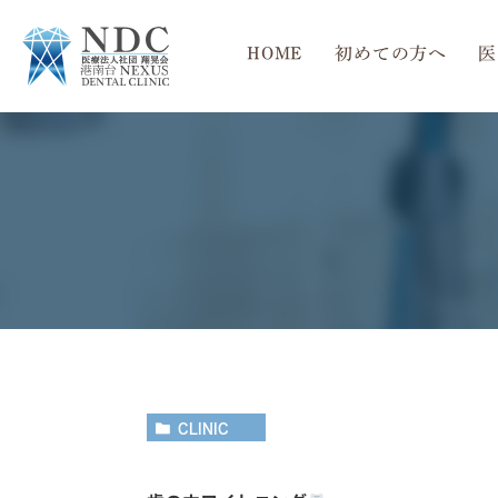
HOME
初めての方へ
医
当院の4つの特徴
一般歯科
インプラント
院長紹介
矯正歯科
口腔外科治療
CLINIC