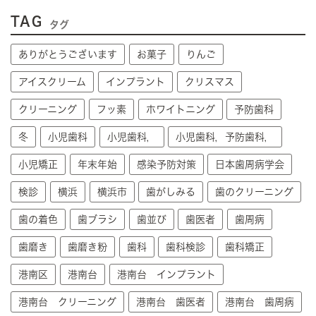
TAG
タグ
ありがとうございます
お菓子
りんご
アイスクリーム
インプラント
クリスマス
クリーニング
フッ素
ホワイトニング
予防歯科
冬
小児歯科
小児歯科，
小児歯科，予防歯科，
小児矯正
年末年始
感染予防対策
日本歯周病学会
検診
横浜
横浜市
歯がしみる
歯のクリーニング
歯の着色
歯ブラシ
歯並び
歯医者
歯周病
歯磨き
歯磨き粉
歯科
歯科検診
歯科矯正
港南区
港南台
港南台 インプラント
港南台 クリーニング
港南台 歯医者
港南台 歯周病