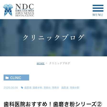
クリニックブログ
クリニックブログ
HOME
CLINIC
2026.06.08
歯医者
,
歯磨き粉
,
港南台
,
港南台 歯医者
,
港南台駅
歯科医院おすすめ！歯磨き粉シリーズ②