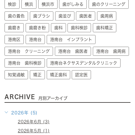
検診
横浜
横浜市
歯がしみる
歯のクリーニング
歯の着色
歯ブラシ
歯並び
歯医者
歯周病
歯磨き
歯磨き粉
歯科
歯科検診
歯科矯正
港南区
港南台
港南台 インプラント
港南台 クリーニング
港南台 歯医者
港南台 歯周病
港南台 歯科検診
港南台ネクサスデンタルクリニック
知覚過敏
矯正
矯正歯科
認定医
ARCHIVE
月別アーカイブ
2026年 (5)
2026年6月 (3)
2026年5月 (1)