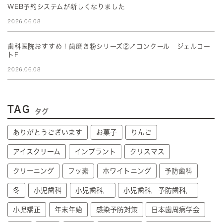
WEB予約システムが新しくなりました
2026.06.08
歯科医院おすすめ！歯磨き粉シリーズ②🪥コンクール ジェルコー
トF
2026.06.08
TAG
タグ
ありがとうございます
お菓子
りんご
アイスクリーム
インプラント
クリスマス
クリーニング
フッ素
ホワイトニング
予防歯科
冬
小児歯科
小児歯科，
小児歯科，予防歯科，
小児矯正
年末年始
感染予防対策
日本歯周病学会