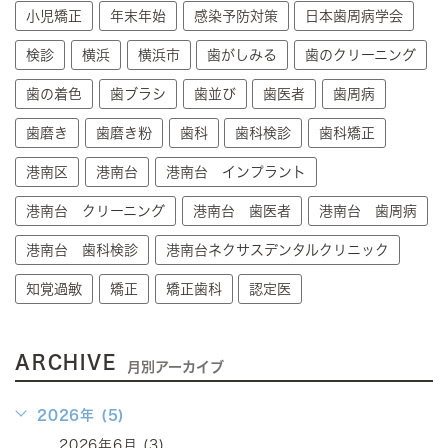
小児矯正
年末年始
感染予防対策
日本歯周病学会
検診
横浜
横浜市
歯がしみる
歯のクリーニング
歯の着色
歯ブラシ
歯並び
歯医者
歯周病
歯磨き
歯磨き粉
歯科
歯科検診
歯科矯正
港南区
港南台
港南台 インプラント
港南台 クリーニング
港南台 歯医者
港南台 歯周病
港南台 歯科検診
港南台ネクサスデンタルクリニック
知覚過敏
矯正
矯正歯科
認定医
ARCHIVE
月別アーカイブ
2026年 (5)
2026年6月 (3)