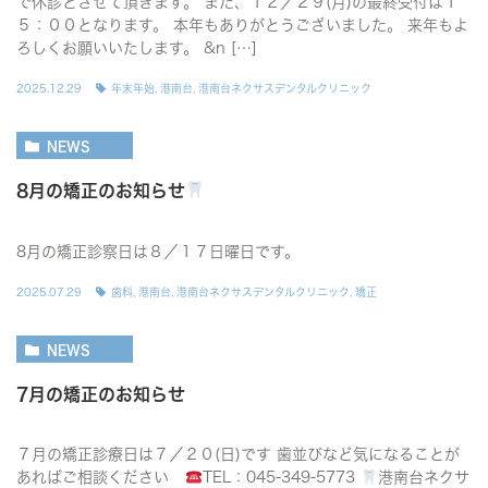
で休診とさせて頂きます。 また、１２／２９(月)の最終受付は１
５：００となります。 本年もありがとうございました。 来年もよ
ろしくお願いいたします。 &n […]
2025.12.29
年末年始
,
港南台
,
港南台ネクサスデンタルクリニック
NEWS
8月の矯正のお知らせ
8月の矯正診察日は８／１７日曜日です。
2025.07.29
歯科
,
港南台
,
港南台ネクサスデンタルクリニック
,
矯正
NEWS
7月の矯正のお知らせ
７月の矯正診療日は７／２０(日)です 歯並びなど気になることが
あればご相談ください
TEL：045-349-5773
港南台ネクサ