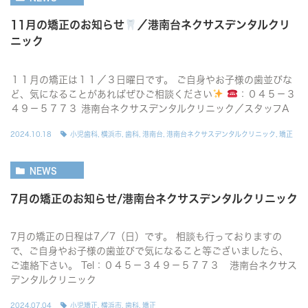
11月の矯正のお知らせ
／港南台ネクサスデンタルクリ
ニック
１１月の矯正は１１／３日曜日です。 ご自身やお子様の歯並びな
ど、気になることがあればぜひご相談ください
：０４５－３
４９－５７７３ 港南台ネクサスデンタルクリニック／スタッフA
2024.10.18
小児歯科
,
横浜市
,
歯科
,
港南台
,
港南台ネクサスデンタルクリニック
,
矯正
NEWS
7月の矯正のお知らせ/港南台ネクサスデンタルクリニック
7月の矯正の日程は7／7（日）です。 相談も行っておりますの
で、ご自身やお子様の歯並びで気になること等ございましたら、
ご連絡下さい。 Tel：０４５－３４９－５７７３ 港南台ネクサス
デンタルクリニック
2024.07.04
小児矯正
,
横浜市
,
歯科
,
矯正