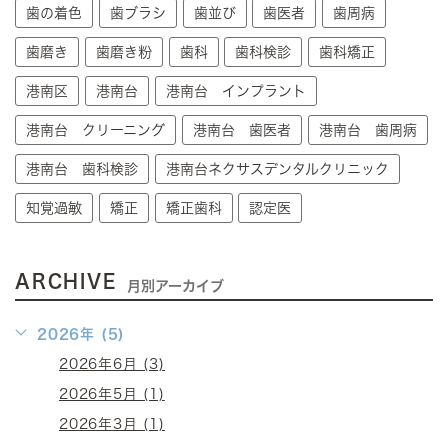
歯の着色
歯ブラシ
歯並び
歯医者
歯周病
歯磨き
歯磨き粉
歯科
歯科検診
歯科矯正
港南区
港南台
港南台 インプラント
港南台 クリーニング
港南台 歯医者
港南台 歯周病
港南台 歯科検診
港南台ネクサスデンタルクリニック
知覚過敏
矯正
矯正歯科
認定医
ARCHIVE
月別アーカイブ
2026年 (5)
2026年6月 (3)
2026年5月 (1)
2026年3月 (1)