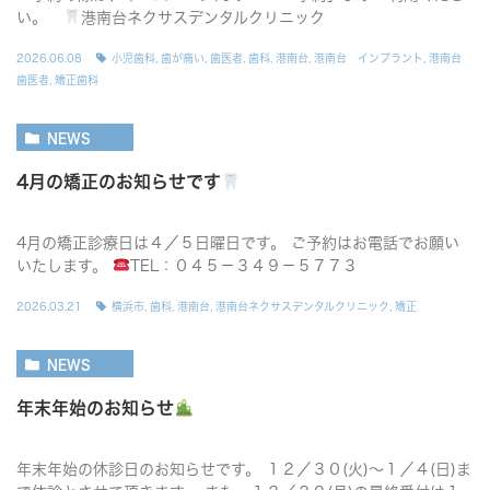
い。
港南台ネクサスデンタルクリニック
2026.06.08
小児歯科
,
歯が痛い
,
歯医者
,
歯科
,
港南台
,
港南台 インプラント
,
港南台
歯医者
,
矯正歯科
NEWS
4月の矯正のお知らせです
4月の矯正診療日は４／５日曜日です。 ご予約はお電話でお願い
いたします。
TEL：０４５－３４９－５７７３
2026.03.21
横浜市
,
歯科
,
港南台
,
港南台ネクサスデンタルクリニック
,
矯正
NEWS
年末年始のお知らせ
年末年始の休診日のお知らせです。 １２／３０(火)〜１／４(日)ま