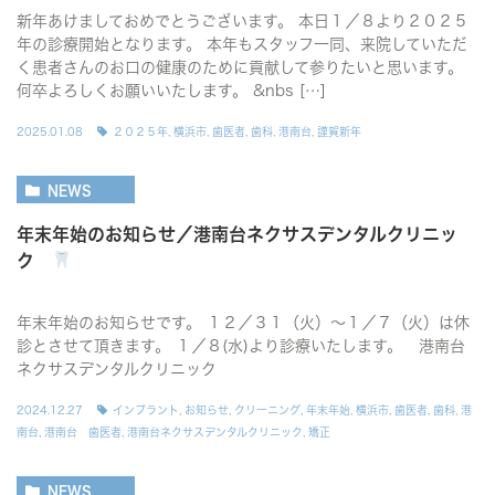
新年あけましておめでとうございます。 本日１／８より２０２５
年の診療開始となります。 本年もスタッフ一同、来院していただ
く患者さんのお口の健康のために貢献して参りたいと思います。
何卒よろしくお願いいたします。 &nbs […]
2025.01.08
２０２５年
,
横浜市
,
歯医者
,
歯科
,
港南台
,
謹賀新年
NEWS
年末年始のお知らせ／港南台ネクサスデンタルクリニッ
ク
年末年始のお知らせです。 １２／３１（火）〜１／７（火）は休
診とさせて頂きます。 １／８(水)より診療いたします。 港南台
ネクサスデンタルクリニック
2024.12.27
インプラント
,
お知らせ
,
クリーニング
,
年末年始
,
横浜市
,
歯医者
,
歯科
,
港
南台
,
港南台 歯医者
,
港南台ネクサスデンタルクリニック
,
矯正
NEWS