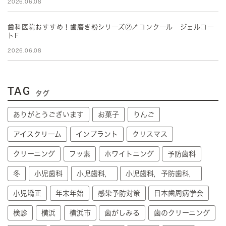
2026.06.08
歯科医院おすすめ！歯磨き粉シリーズ②🪥コンクール ジェルコー
トF
2026.06.08
TAG
タグ
ありがとうございます
お菓子
りんご
アイスクリーム
インプラント
クリスマス
クリーニング
フッ素
ホワイトニング
予防歯科
冬
小児歯科
小児歯科，
小児歯科，予防歯科，
小児矯正
年末年始
感染予防対策
日本歯周病学会
検診
横浜
横浜市
歯がしみる
歯のクリーニング