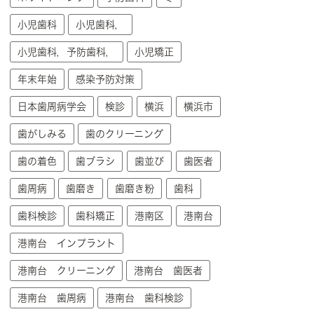
小児歯科
小児歯科，
小児歯科，予防歯科，
小児矯正
年末年始
感染予防対策
日本歯周病学会
検診
横浜
横浜市
歯がしみる
歯のクリーニング
歯の着色
歯ブラシ
歯並び
歯医者
歯周病
歯磨き
歯磨き粉
歯科
歯科検診
歯科矯正
港南区
港南台
港南台 インプラント
港南台 クリーニング
港南台 歯医者
港南台 歯周病
港南台 歯科検診