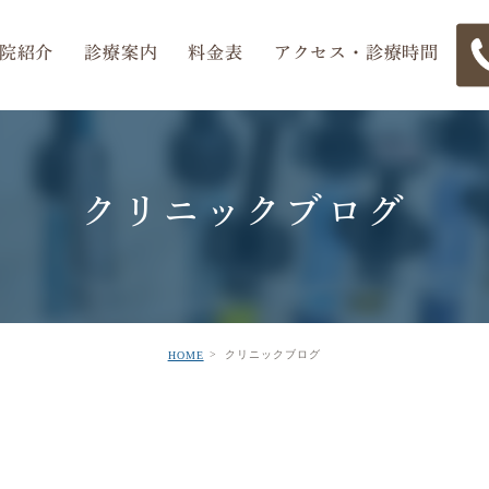
院紹介
診療案内
料金表
アクセス・診療時間
クリニックブログ
小児歯科
歯科医師紹介
審美治療・セラミック
矯正担当医紹介
歯周病治療
医院紹介
アク
歯
入れ歯
ホワイトニング
クリニックブログ
HOME