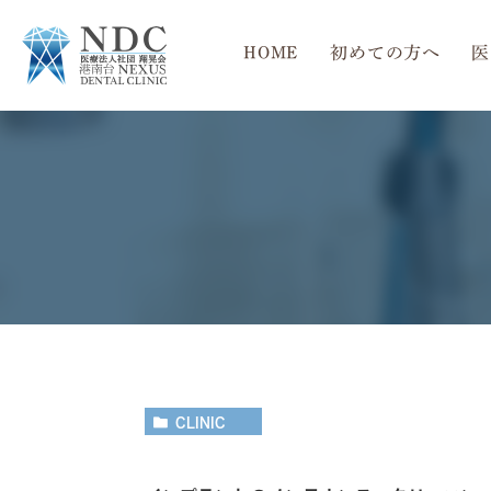
HOME
初めての方へ
医
当院の4つの特徴
一般歯科
インプラント
院長紹介
矯正歯科
口腔外科治療
CLINIC