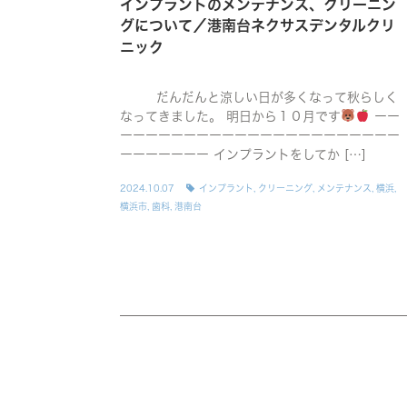
インプラントのメンテナンス、クリーニン
グについて／港南台ネクサスデンタルクリ
ニック
だんだんと涼しい日が多くなって秋らしく
なってきました。 明日から１０月です
ーー
ーーーーーーーーーーーーーーーーーーーーーー
ーーーーーーー インプラントをしてか […]
2024.10.07
インプラント
,
クリーニング
,
メンテナンス
,
横浜
,
横浜市
,
歯科
,
港南台