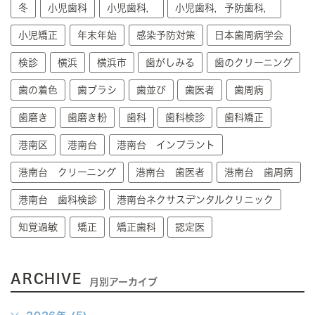
冬
小児歯科
小児歯科，
小児歯科，予防歯科，
小児矯正
年末年始
感染予防対策
日本歯周病学会
検診
横浜
横浜市
歯がしみる
歯のクリーニング
歯の着色
歯ブラシ
歯並び
歯医者
歯周病
歯磨き
歯磨き粉
歯科
歯科検診
歯科矯正
港南区
港南台
港南台 インプラント
港南台 クリーニング
港南台 歯医者
港南台 歯周病
港南台 歯科検診
港南台ネクサスデンタルクリニック
知覚過敏
矯正
矯正歯科
認定医
ARCHIVE
月別アーカイブ