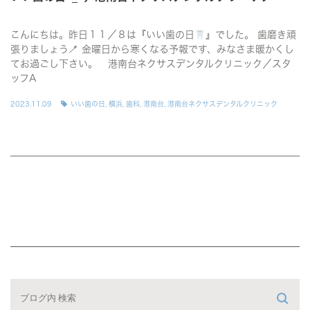
こんにちは。昨日１１／８は『いい歯の日
』でした。 歯磨き頑
張りましょう🪥 金曜日から寒くなる予報です、みなさま暖かくし
てお過ごし下さい。 港南台ネクサスデンタルクリニック／スタ
ッフA
2023.11.09
いい歯の日
,
横浜
,
歯科
,
港南台
,
港南台ネクサスデンタルクリニック