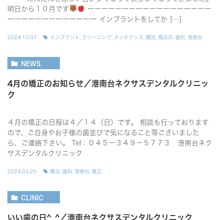
明日から１０月です
ーーーーーーーーーーーーーーーーーー
ーーーーーーーーーーーーー インプラントをしてか […]
2024.10.07
インプラント
,
クリーニング
,
メンテナンス
,
横浜
,
横浜市
,
歯科
,
港南台
NEWS
4月の矯正のお知らせ／港南台ネクサスデンタルクリニッ
ク
４月の矯正の日程は４／１４（日）です。 相談も行っております
ので、ご自身やお子様の歯並びで気になること等ございました
ら、ご連絡下さい。 Tel：０４５－３４９－５７７３ 港南台ネク
サスデンタルクリニック
2024.03.25
横浜
,
歯科
,
港南台
,
矯正
CLINIC
いい歯の日^_^／港南台ネクサスデンタルクリニック