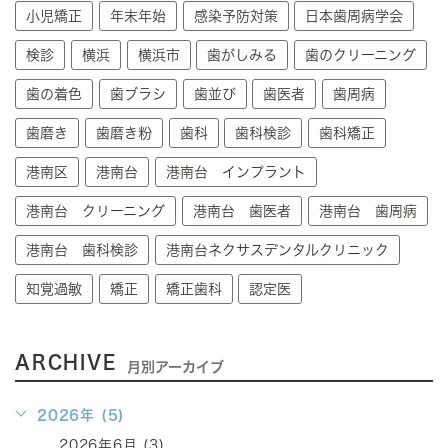
小児矯正
年末年始
感染予防対策
日本歯周病学会
検診
横浜
横浜市
歯がしみる
歯のクリーニング
歯の着色
歯ブラシ
歯並び
歯医者
歯周病
歯磨き
歯磨き粉
歯科
歯科検診
歯科矯正
港南区
港南台
港南台 インプラント
港南台 クリーニング
港南台 歯医者
港南台 歯周病
港南台 歯科検診
港南台ネクサスデンタルクリニック
知覚過敏
矯正
矯正歯科
認定医
ARCHIVE
月別アーカイブ
2026年 (5)
2026年6月 (3)