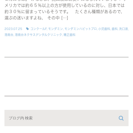
メリカでは約６５％以上の方が使用しているのに対し、日本では
約３０％に留まっているそうです。 たくさん種類があるので、
選ぶの迷いますよね、 その中 […]
2023.07.25
コンクールF
,
モンダミン
,
モンダミンハビットプロ
,
小児歯科
,
歯科
,
洗口液
,
港南台
,
港南台ネクサスデンタルクリニック
,
矯正歯科