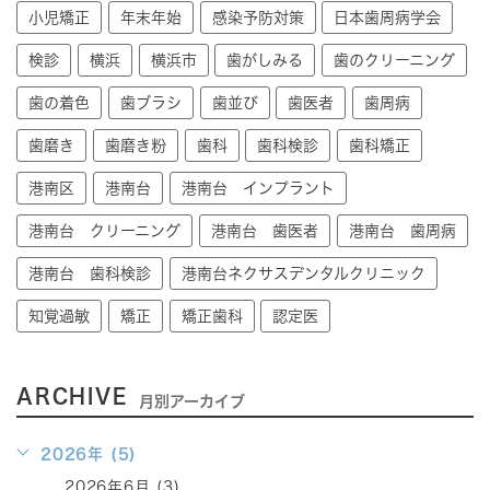
小児矯正
年末年始
感染予防対策
日本歯周病学会
検診
横浜
横浜市
歯がしみる
歯のクリーニング
歯の着色
歯ブラシ
歯並び
歯医者
歯周病
歯磨き
歯磨き粉
歯科
歯科検診
歯科矯正
港南区
港南台
港南台 インプラント
港南台 クリーニング
港南台 歯医者
港南台 歯周病
港南台 歯科検診
港南台ネクサスデンタルクリニック
知覚過敏
矯正
矯正歯科
認定医
ARCHIVE
月別アーカイブ
2026年 (5)
2026年6月 (3)