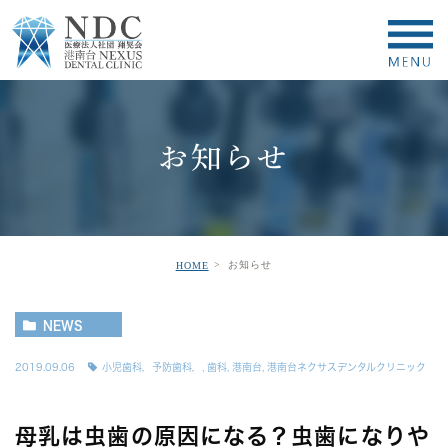
お知らせ
お知らせ
HOME
NEWS
2019.09.06
小児歯科，予防歯科，
,
歯科
,
港南台
,
港南台ネクサスデンタルクリニック
母乳は虫歯の原因になる？虫歯になりや