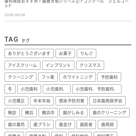
歯科医院おすすめ！歯磨き粉シリーズ②🪥コンクール ジェルコー
トF
2026.06.08
TAG
タグ
ありがとうございます
お菓子
りんご
アイスクリーム
インプラント
クリスマス
クリーニング
フッ素
ホワイトニング
予防歯科
冬
小児歯科
小児歯科，
小児歯科，予防歯科，
小児矯正
年末年始
感染予防対策
日本歯周病学会
検診
横浜
横浜市
歯がしみる
歯のクリーニング
歯の着色
歯ブラシ
歯並び
歯医者
歯周病