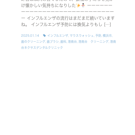
け懐かしい気持ちになりした
ーーーーーー
ーーーーーーーーーーーーーーーーーーーーーー
ー インフルエンザの流行はまだまだ続いています
ね。 インフルエンザ予防には換気よりもし […]
2025.01.14
インフルエンザ
,
マウスウォッシュ
,
予防
,
横浜市
,
歯のクリーニング
,
歯ブラシ
,
歯科
,
港南台
,
港南台 クリーニング
,
港南
台ネクサスデンタルクリニック