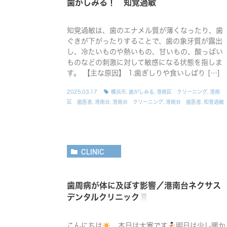
歯がしみる！ 知覚過敏
知覚過敏は、歯のエナメル質が薄くなったり、歯
ぐきが下がったりすることで、歯の象牙質が露出
し、冷たいものや熱いもの、甘いもの、酸っぱい
ものなどの刺激に対して敏感になる状態を指しま
す。 【主な原因】 1.歯ぎしりや食いしばり […]
2025.03.17
横浜市
,
歯がしみる
,
港南区 クリーニング
,
港南
区 歯医者
,
港南台
,
港南台 クリーニング
,
港南台 歯医者
,
知覚過敏
CLINIC
歯周病が体に及ぼす影響／港南台ネクサス
デンタルクリニック
こんにちは
本日は大寒です
明日は少し暖か