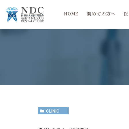
HOME
初めての方へ
医
当院の4つの特徴
一般歯科
インプラント
院長紹介
矯正歯科
口腔外科治療
CLINIC