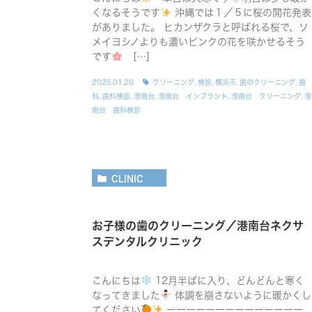
くなるそうです
沖縄では１／５に桜の開花発表
がありました。 ヒカンザクラと呼ばれる桜で、ソ
メイヨシノよりも濃いピンクの花を咲かせるそう
です
[…]
2025.01.20
クリーニング
,
検診
,
横浜市
,
歯のクリーニング
,
歯
科
,
歯科検診
,
港南台
,
港南台 インプラント
,
港南台 クリーニング
,
港
南台 歯科検診
CLINIC
お子様の歯のクリーニング／港南台ネクサ
スデンタルクリニック
こんにちは
12月半ばに入り、どんどんと寒く
なってきました
体調を崩さないように暖かくし
てください
ーーーーーーーーーーーーーー