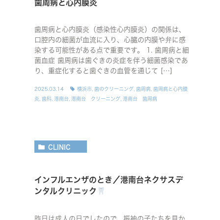
歯周病と心内膜炎
歯周病と心内膜炎（感染性心内膜炎）の関係は、
口腔内の細菌が血流に入り、心臓の内膜や弁に感
染する可能性がある点で重要です。 1. 歯周病と細
菌血症 歯周病は歯ぐきの炎症を伴う細菌感染であ
り、重症化すると歯ぐきの血管を通じて […]
2025.03.14
横浜市
,
歯のクリーニング
,
歯周病
,
歯周病と心内膜
炎
,
歯科
,
港南台
,
港南台 クリーニング
,
港南台 歯周病
CLINIC
インフルエンザのとき／港南台ネクサスデ
ンタルクリニック
昨日は成人の日でしたので、振袖の子たちを見か