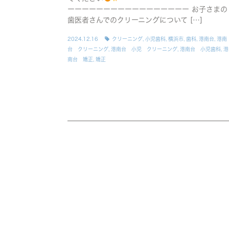
ーーーーーーーーーーーーーーーーー お子さまの
歯医者さんでのクリーニングについて […]
2024.12.16
クリーニング
,
小児歯科
,
横浜市
,
歯科
,
港南台
,
港南
台 クリーニング
,
港南台 小児 クリーニング
,
港南台 小児歯科
,
港
南台 矯正
,
矯正