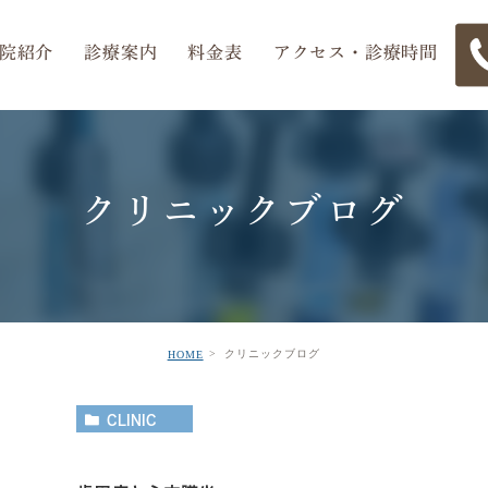
院紹介
診療案内
料金表
アクセス・診療時間
クリニックブログ
小児歯科
歯科医師紹介
審美治療・セラミック
矯正担当医紹介
歯周病治療
医院紹介
アク
歯
入れ歯
ホワイトニング
クリニックブログ
HOME
CLINIC