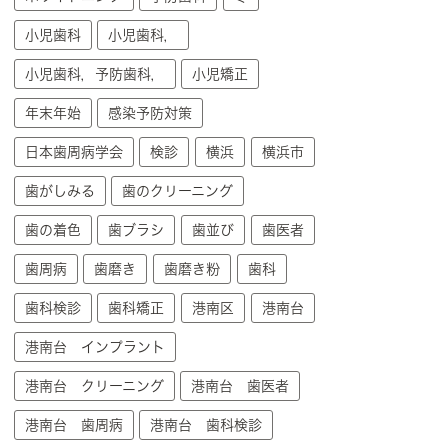
小児歯科
小児歯科，
小児歯科，予防歯科，
小児矯正
年末年始
感染予防対策
日本歯周病学会
検診
横浜
横浜市
歯がしみる
歯のクリーニング
歯の着色
歯ブラシ
歯並び
歯医者
歯周病
歯磨き
歯磨き粉
歯科
歯科検診
歯科矯正
港南区
港南台
港南台 インプラント
港南台 クリーニング
港南台 歯医者
港南台 歯周病
港南台 歯科検診