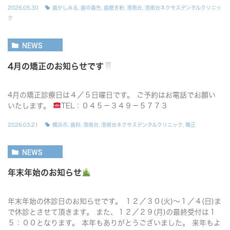
2026.05.30
歯がしみる
,
歯の着色
,
歯磨き粉
,
港南台
,
港南台ネクサスデンタルクリニッ
ク
NEWS
4月の矯正のお知らせです
4月の矯正診療日は４／５日曜日です。 ご予約はお電話でお願い
いたします。
TEL：０４５－３４９－５７７３
2026.03.21
横浜市
,
歯科
,
港南台
,
港南台ネクサスデンタルクリニック
,
矯正
NEWS
年末年始のお知らせ
年末年始の休診日のお知らせです。 １２／３０(火)〜１／４(日)ま
で休診とさせて頂きます。 また、１２／２９(月)の最終受付は１
５：００となります。 本年もありがとうございました。 来年もよ