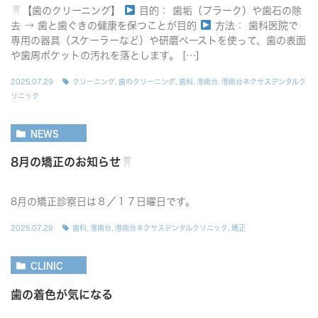
【歯のクリーニング】
目的： 歯垢（プラーク）や歯石の除
去 → 歯と歯ぐきの健康を保つことが目的
方法： 歯科医院で
専用の器具（スケーラーなど）や研磨ペーストを使って、歯の表面
や歯周ポケットの汚れを落とします。 […]
2025.07.29
クリーニング
,
歯のクリーニング
,
歯科
,
港南台
,
港南台ネクサスデンタルク
リニック
NEWS
8月の矯正のお知らせ
8月の矯正診察日は８／１７日曜日です。
2025.07.29
歯科
,
港南台
,
港南台ネクサスデンタルクリニック
,
矯正
CLINIC
歯の着色が気になる