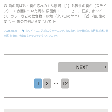
🟡 歯の黄ばみ・着色汚れの主な原因 【1】外因性の着色（ステイ
ン） → 表面についた汚れ 原因例： • コーヒー、紅茶、赤ワイ
ン、カレーなどの飲食物 • 喫煙（タバコのヤニ） 【2】内因性の
変色 → 歯の内側から変色して […]
2025.06.01
ホワイトニング
,
歯のクリーニング
,
歯の着色
,
歯の黄ばみ
,
歯医者
,
歯科
,
港
南区
,
港南台
,
港南台ネクサスデンタルクリニック
NEXT
1
2
…
12