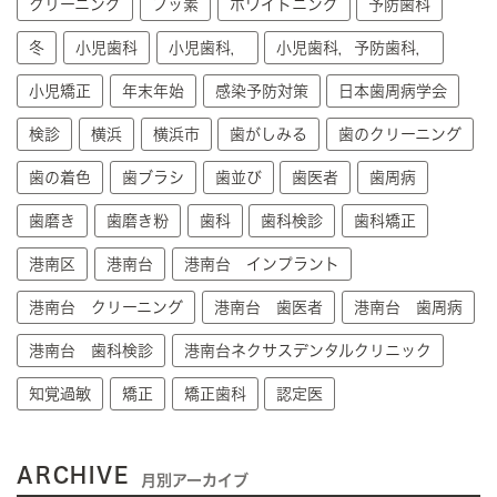
クリーニング
フッ素
ホワイトニング
予防歯科
冬
小児歯科
小児歯科，
小児歯科，予防歯科，
小児矯正
年末年始
感染予防対策
日本歯周病学会
検診
横浜
横浜市
歯がしみる
歯のクリーニング
歯の着色
歯ブラシ
歯並び
歯医者
歯周病
歯磨き
歯磨き粉
歯科
歯科検診
歯科矯正
港南区
港南台
港南台 インプラント
港南台 クリーニング
港南台 歯医者
港南台 歯周病
港南台 歯科検診
港南台ネクサスデンタルクリニック
知覚過敏
矯正
矯正歯科
認定医
ARCHIVE
月別アーカイブ