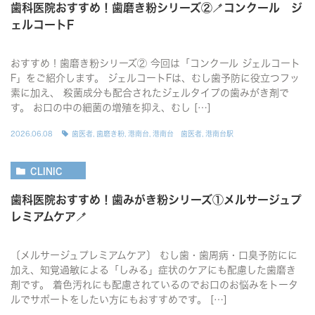
歯科医院おすすめ！歯磨き粉シリーズ②🪥コンクール ジ
ェルコートF
おすすめ！歯磨き粉シリーズ② 今回は「コンクール ジェルコート
F」をご紹介します。 ジェルコートFは、むし歯予防に役立つフッ
素に加え、 殺菌成分も配合されたジェルタイプの歯みがき剤で
す。 お口の中の細菌の増殖を抑え、むし […]
2026.06.08
歯医者
,
歯磨き粉
,
港南台
,
港南台 歯医者
,
港南台駅
CLINIC
歯科医院おすすめ！歯みがき粉シリーズ①メルサージュプ
レミアムケア🪥
〔メルサージュプレミアムケア〕 むし歯・歯周病・口臭予防にに
加え、知覚過敏による「しみる」症状のケアにも配慮した歯磨き
剤です。 着色汚れにも配慮されているのでお口のお悩みをトータ
ルでサポートをしたい方にもおすすめです。 […]