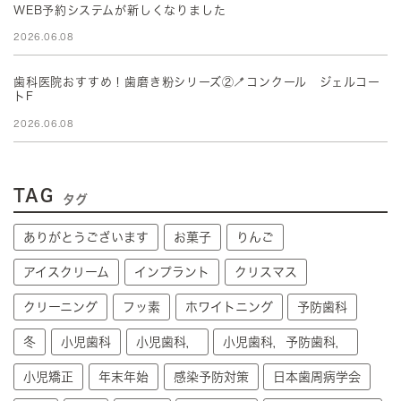
WEB予約システムが新しくなりました
2026.06.08
歯科医院おすすめ！歯磨き粉シリーズ②🪥コンクール ジェルコー
トF
2026.06.08
TAG
タグ
ありがとうございます
お菓子
りんご
アイスクリーム
インプラント
クリスマス
クリーニング
フッ素
ホワイトニング
予防歯科
冬
小児歯科
小児歯科，
小児歯科，予防歯科，
小児矯正
年末年始
感染予防対策
日本歯周病学会