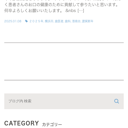
く患者さんのお口の健康のために貢献して参りたいと思います。
何卒よろしくお願いいたします。 &nbs […]
2025.01.08
２０２５年
,
横浜市
,
歯医者
,
歯科
,
港南台
,
謹賀新年
CATEGORY
カテゴリー