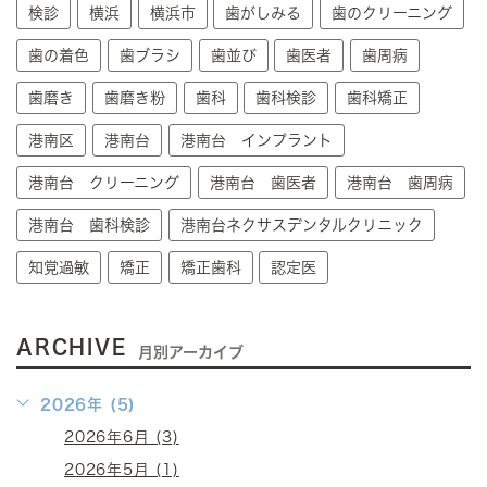
検診
横浜
横浜市
歯がしみる
歯のクリーニング
歯の着色
歯ブラシ
歯並び
歯医者
歯周病
歯磨き
歯磨き粉
歯科
歯科検診
歯科矯正
港南区
港南台
港南台 インプラント
港南台 クリーニング
港南台 歯医者
港南台 歯周病
港南台 歯科検診
港南台ネクサスデンタルクリニック
知覚過敏
矯正
矯正歯科
認定医
ARCHIVE
月別アーカイブ
2026年 (5)
2026年6月 (3)
2026年5月 (1)